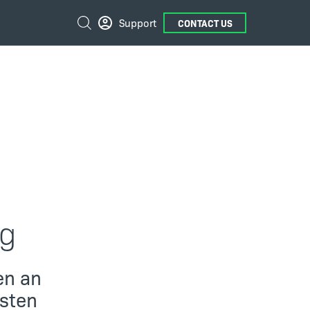
External
Suche
Support
CONTACT US
Links
ng
en an
lsten