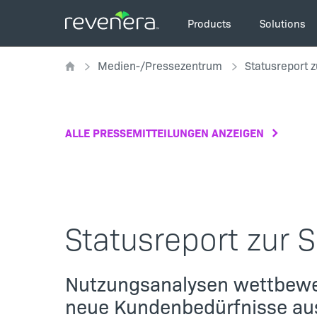
Direkt
Main
zum
Products
Solutions
navigation
Inhalt
Pfadnavigation
Medien-/Pressezentrum
Statusreport 
ALLE PRESSEMITTEILUNGEN ANZEIGEN
Statusreport zur 
Nutzungsanalysen wettbewe
neue Kundenbedürfnisse aus