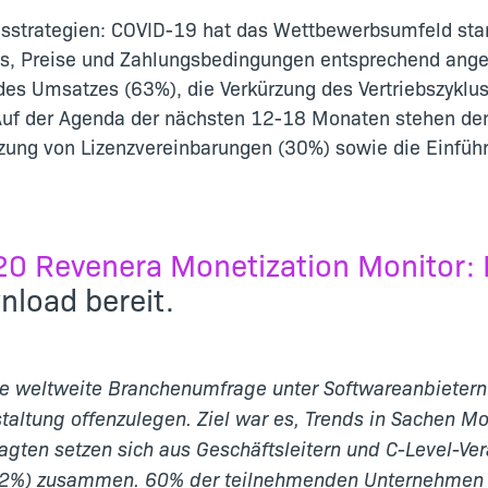
gsstrategien: COVID-19 hat das Wettbewerbsumfeld sta
es, Preise und Zahlungsbedingungen entsprechend angepa
g des Umsatzes (63%), die Verkürzung des Vertriebszykl
 Auf der Agenda der nächsten 12-18 Monaten stehen d
zung von Lizenzvereinbarungen (30%) sowie die Einführ
0 Revenera Monetization Monitor: 
nload bereit.
ne weltweite Branchenumfrage unter Softwareanbietern 
taltung offenzulegen. Ziel war es, Trends in Sachen Mo
ragten setzen sich aus Geschäftsleitern und C-Level-V
42%) zusammen. 60% der teilnehmenden Unternehmen s