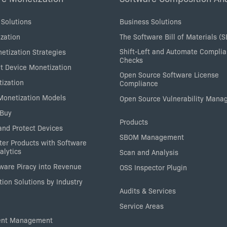
 Solutions
Business Solutions
zation
The Software Bill of Materials (
Shift-Left and Automate Compli
etization Strategies
Checks
nt Device Monetization
Open Source Software License
tization
Compliance
 Monetization Models
Open Source Vulnerability Man
 Buy
Products
nd Protect Devices
SBOM Management
ter Products with Software
alytics
Scan and Analysis
tware Piracy into Revenue
OSS Inspector Plugin
ion Solutions by Industry
Audits & Services
Service Areas
ent Management