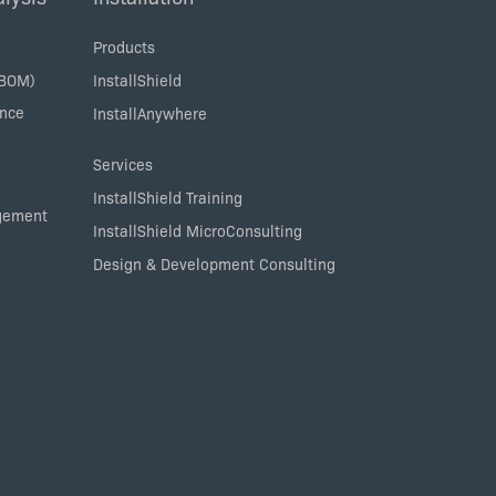
Products
SBOM)
InstallShield
ance
InstallAnywhere
Services
InstallShield Training
agement
InstallShield MicroConsulting
Design & Development Consulting