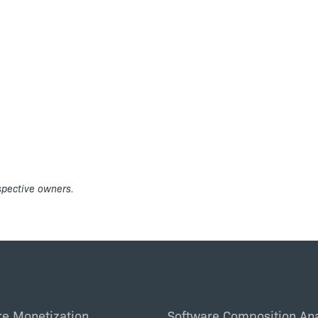
espective owners.
re Monetization
Software Composition Ana