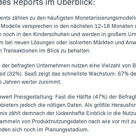
des Reports im Überblick:
nts zählen zu den häufigsten Monetarisierungsmodelle
e Modelle versprechen in den nächsten 12-18 Monaten 
n noch in den Kinderschuhen und werden in großem Um
m bei neuen Lösungen oder isolierten Märkten und Anwe
 Transaktionen im Blick zu behalten.
der befragten Unternehmen nutzen eine Vielzahl von Be
d (32%). SaaS zeigt das schnellste Wachstum: 67% de
b Jahren weiter zunimmt.
hwert Preisgestaltung: Fast die Hälfte (47%) der Befrag
nbietern jedoch die nötigen Daten. Als größte Herausfo
is zählt demnach der lückenhafte Einblick in die Nutz
 Sammeln von Produktnutzungsdaten nach wie vor mit z
nden sich noch im Planungsstadium.