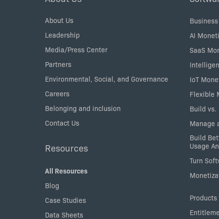
Menu
About Us
Business
Leadership
AI Moneti
Media/Press Center
SaaS Mon
Partners
Intellige
Environmental, Social, and Governance
IoT Mone
Careers
Flexible
Belonging and inclusion
Build vs.
Contact Us
Manage a
Build Bet
Usage An
Resources
Turn Sof
All Resources
Monetizat
Blog
Products
Case Studies
Entitlem
Data Sheets