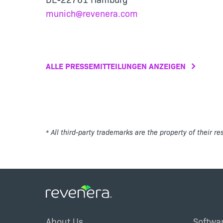
munich@revenera.com
ALLE PRESSEMITTEILUNGEN ANZEIGEN
* All third-party trademarks are the property of their r
Footer
About Us
Softwa