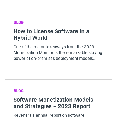
importance of automation in security, the
impact of AI on code generatio...
BLOG
How to License Software in a
Hybrid World
One of the major takeaways from the 2023
Monetization Monitor is the remarkable staying
power of on-premises deployment models,
which are set for steady growth alongside SaaS,
cloud, and embedded technologies, raising
questions around how to licen...
BLOG
Software Monetization Models
and Strategies – 2023 Report
Revenera’s annual report on software