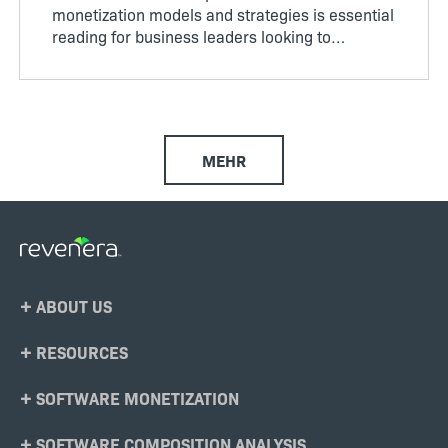
monetization models and strategies is essential
reading for business leaders looking to
navigate the complexities of SaaS, cloud, on-
premises, and hybrid product line evolution. By
surveying more than 450...
MEHR
Footer
ABOUT US
Menu
RESOURCES
SOFTWARE MONETIZATION
SOFTWARE COMPOSITION ANALYSIS