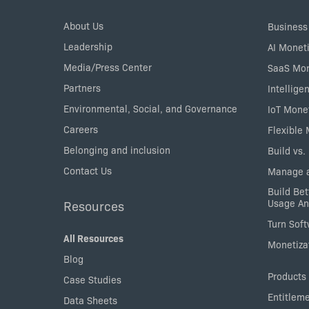
Menu
About Us
Business
Leadership
AI Moneti
Media/Press Center
SaaS Mon
Partners
Intellige
Environmental, Social, and Governance
IoT Mone
Careers
Flexible
Belonging and inclusion
Build vs.
Contact Us
Manage a
Build Bet
Usage An
Resources
Turn Sof
All Resources
Monetizat
Blog
Products
Case Studies
Entitlem
Data Sheets