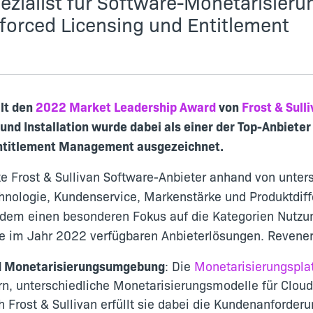
zialist für Software-Monetarisieru
forced Licensing und Entitlement
lt den
2022 Market Leadership Award
von
Frost & Sull
und Installation
wurde dabei als einer der Top-Anbieter
Entitlement Management ausgezeichnet.
 Frost & Sullivan Software-Anbieter anhand von untersc
nologie, Kundenservice, Markenstärke und Produktdiff
dem einen besonderen Fokus auf die Kategorien Nutzu
e im Jahr 2022 verfügbaren Anbieterlösungen. Revener
und Monetarisierungsumgebung
: Die
Monetarisierungspla
rn, unterschiedliche Monetarisierungsmodelle für Clo
rost & Sullivan erfüllt sie dabei die Kundenanforderun