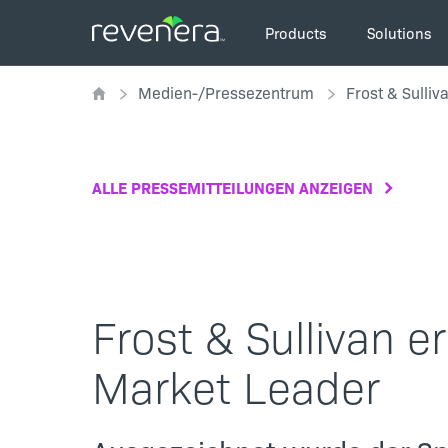
Direkt
Main
zum
Products
Solutions
navigation
Inhalt
Pfadnavigation
Medien-/Pressezentrum
Frost & Sulli
ALLE PRESSEMITTEILUNGEN ANZEIGEN
Frost & Sullivan e
Market Leader