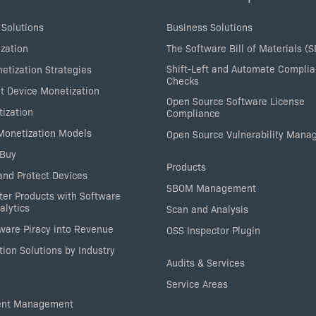
 Solutions
Business Solutions
zation
The Software Bill of Materials (
Shift-Left and Automate Compli
etization Strategies
Checks
nt Device Monetization
Open Source Software License
tization
Compliance
 Monetization Models
Open Source Vulnerability Man
 Buy
Products
nd Protect Devices
SBOM Management
ter Products with Software
alytics
Scan and Analysis
tware Piracy into Revenue
OSS Inspector Plugin
ion Solutions by Industry
Audits & Services
Service Areas
ent Management