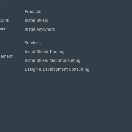
Products
SBOM)
InstallShield
ance
InstallAnywhere
Services
InstallShield Training
agement
InstallShield MicroConsulting
Design & Development Consulting