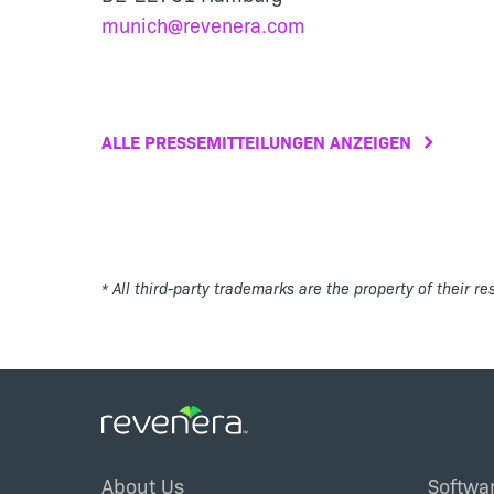
munich@revenera.com
ALLE PRESSEMITTEILUNGEN ANZEIGEN
* All third-party trademarks are the property of their r
Footer
About Us
Softwa