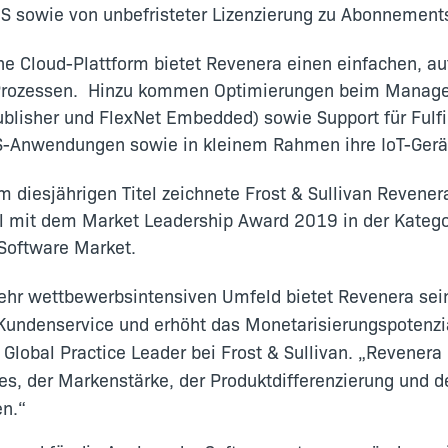
S sowie von unbefristeter Lizenzierung zu Abonnement
e Cloud-Plattform bietet Revenera einen einfachen, au
 Prozessen. Hinzu kommen Optimierungen beim Managem
blisher und FlexNet Embedded) sowie Support für Fulf
S-Anwendungen sowie in kleinem Rahmen ihre IoT-Gerä
diesjährigen Titel zeichnete Frost & Sullivan Revenera
el mit dem Market Leadership Award 2019 in der Katego
Software Market.
ehr wettbewerbsintensiven Umfeld bietet Revenera sein
Kundenservice und erhöht das Monetarisierungspotenzi
lobal Practice Leader bei Frost & Sullivan. „Revenera 
s, der Markenstärke, der Produktdifferenzierung und d
en.“