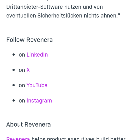
Drittanbieter-Software nutzen und von
eventuellen Sicherheitslücken nichts ahnen.”
Follow Revenera
on
LinkedIn
on
X
on
YouTube
on
Instagram
About Revenera
Revenera
helps product executives build better